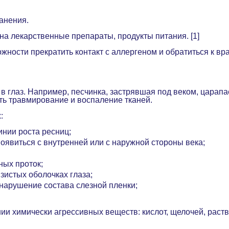
ранения.
на лекарственные препараты, продукты питания. [1]
ности прекратить контакт с аллергеном и обратиться к вра
в глаз. Например, песчинка, застрявшая под веком, царапа
ить травмирование и воспаление тканей.
х:
инии роста ресниц;
оявиться с внутренней или с наружной стороны века;
ных проток;
зистых оболочках глаза;
 нарушение состава слезной пленки;
и химически агрессивных веществ: кислот, щелочей, раство