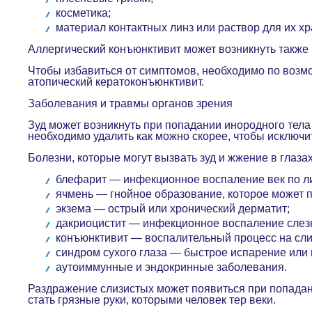
косметика;
материал контактных линз или раствор для их х
Аллергический конъюнктивит может возникнуть также 
Чтобы избавиться от симптомов, необходимо по возмож
атопический кератоконъюнктивит.
Заболевания и травмы органов зрения
Зуд может возникнуть при попадании инородного тела 
необходимо удалить как можно скорее, чтобы исключ
Болезни, которые могут вызвать зуд и жжение в глаза
блефарит — инфекционное воспаление век по л
ячмень — гнойное образование, которое может п
экзема — острый или хронический дерматит;
дакриоцистит — инфекционное воспаление слез
конъюнктивит — воспалительный процесс на сли
синдром сухого глаза — быстрое испарение или
аутоиммунные и эндокринные заболевания.
Раздражение слизистых может появиться при попадани
стать грязные руки, которыми человек тер веки.