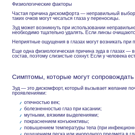
Физиологические факторы
Частая причина дискомфорта — неправильный выбор о
таких очков могут чесаться глаза у переносицы.
Зуд может возникнуть при использовании неправильн
необходимо тщательно удалять. Если линзы очищаютс
Неприятные ощущения в глазах могут возникать при 
Еще одна физиологическая причина зуда в глазах — 
состав, поэтому слизистые сохнут. Если у человека ес
Симптомы, которые могут сопровождать
Зуд — это дискомфорт, который вызывает желание по
проявлениями:
отечностью век;
болезненностью глаз при касании;
мутными, вязкими выделениями;
покраснением конъюнктивы;
повышением температуры тела (при инфекцион
ощущением песка или инородного предмета в гл