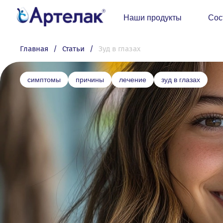
Наши продукты
Сос
Главная
Статьи
Зуд в глазах
симптомы
причины
лечение
зуд в глазах