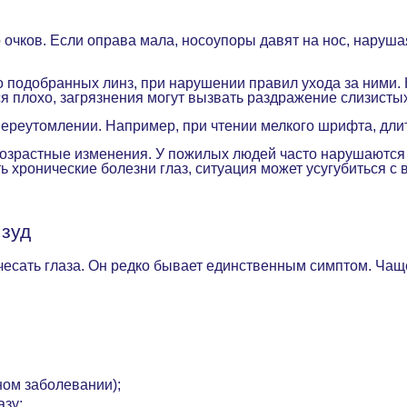
чков. Если оправа мала, носоупоры давят на нос, наруша
о подобранных линз, при нарушении правил ухода за ними.
я плохо, загрязнения могут вызвать раздражение слизисты
переутомлении. Например, при чтении мелкого шрифта, дли
возрастные изменения. У пожилых людей часто нарушаются
ть хронические болезни глаз, ситуация может усугубиться с
 зуд
чесать глаза. Он редко бывает единственным симптом. Ча
ном заболевании);
азу;