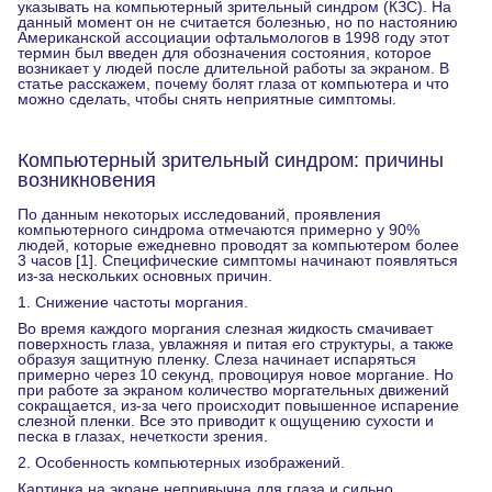
указывать на компьютерный зрительный синдром (КЗС). На
данный момент он не считается болезнью, но по настоянию
Американской ассоциации офтальмологов в 1998 году этот
термин был введен для обозначения состояния, которое
возникает у людей после длительной работы за экраном. В
статье расскажем, почему болят глаза от компьютера и что
можно сделать, чтобы снять неприятные симптомы.
Компьютерный зрительный синдром: причины
возникновения
По данным некоторых исследований, проявления
компьютерного синдрома отмечаются примерно у 90%
людей, которые ежедневно проводят за компьютером более
3 часов [
1
]. Специфические симптомы начинают появляться
из-за нескольких основных причин.
1. Снижение частоты моргания.
Во время каждого моргания слезная жидкость смачивает
поверхность глаза, увлажняя и питая его структуры, а также
образуя защитную пленку. Слеза начинает испаряться
примерно через 10 секунд, провоцируя новое моргание. Но
при работе за экраном количество моргательных движений
сокращается, из-за чего происходит повышенное испарение
слезной пленки. Все это приводит к ощущению сухости и
песка в глазах, нечеткости зрения.
2. Особенность компьютерных изображений.
Картинка на экране непривычна для глаза и сильно