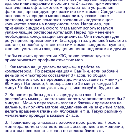
врачом индивидуально и состоит из 2 частей: применения
назначенных офтальмологом препаратов и устранения
факторов, провоцирующих развитие симптомов. Среди часто
назначаемых средств можно выделить увлажняющие
растворы, которые помогают восполнить недостающее
количество влаги на поверхности глаз. Например, при
признаках синдрома сухого глаза могут использоваться
увлажняющие растворы
Артелак®
. Перед применением
необходима консультация специалиста. Они подходят для
регулярного применения и, благодаря гиалуроновой кислоте в
составе, способствуют снятию симптомов синдрома: сухости,
жжения, усталости глаз, ощущения песка под веками и других.
Чтобы снизить проявления КЗС, также рекомендуется
придерживаться профилактических мер.
1. Как можно чаще делать перерывы в работе за
компьютером. По рекомендациям СанПин, если рабочий
день за компьютером составляет 8 часов, то общая
продолжительность перерывов должна составлять минимум
90 минут. Например, 6 перерывов по 15 минут каждые 80
минут. Чтобы не пропускать паузы, используйте будильник.
2. Во время работы делать зарядку для глаз. Чтобы
расслабить мышцы, достаточно делать упражнения хотя бы 2
минуты. Можно переводить взгляд с ближних предметов на
дальние, выполнять мягкие надавливания на закрытые глаза,
делать вращения глазными яблоками и т. д. Такую разминку
желательно проводить каждые 2 часа.
3. Правильно организовать рабочее пространство. Яркость
монитора должна соответствовать освещению в помещении,
при этом поверхность экрана не должна бликовать.