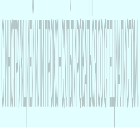
Сообщить о нежелательной реакции на
средство или оставить претензию о
качестве товара
©2026
Разработано в
Креативное digi