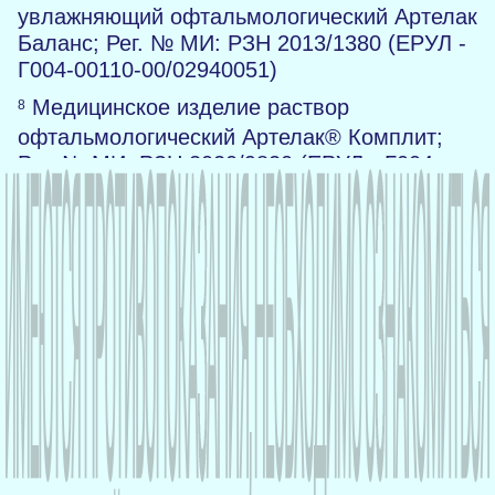
увлажняющий офтальмологический Артелак
Баланс; Рег. № МИ: РЗН 2013/1380 (ЕРУЛ -
Г004-00110-00/02940051)
Медицинское изделие раствор
8
офтальмологический Артелак® Комплит;
Рег. № МИ: РЗН 2020/9820 (ЕРУЛ - Г004-
00110-00/02927018)
RUS-OPH-ART-ART-10-2024-5308
О нас
Политика по персональных данных
Условия пользования сайтом
Политика cookies