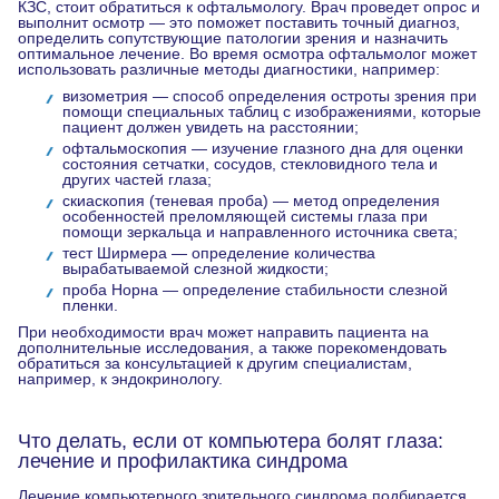
КЗС, стоит обратиться к офтальмологу. Врач проведет опрос и
выполнит осмотр — это поможет поставить точный диагноз,
определить сопутствующие патологии зрения и назначить
оптимальное лечение. Во время осмотра офтальмолог может
использовать различные методы диагностики, например:
визометрия — способ определения остроты зрения при
помощи специальных таблиц с изображениями, которые
пациент должен увидеть на расстоянии;
офтальмоскопия — изучение глазного дна для оценки
состояния сетчатки, сосудов, стекловидного тела и
других частей глаза;
скиаскопия (теневая проба) — метод определения
особенностей преломляющей системы глаза при
помощи зеркальца и направленного источника света;
тест Ширмера — определение количества
вырабатываемой слезной жидкости;
проба Норна — определение стабильности слезной
пленки.
При необходимости врач может направить пациента на
дополнительные исследования, а также порекомендовать
обратиться за консультацией к другим специалистам,
например, к эндокринологу.
Что делать, если от компьютера болят глаза:
лечение и профилактика синдрома
Лечение компьютерного зрительного синдрома подбирается