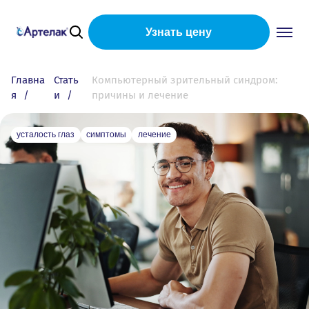
Узнать цену
Главна
Стать
Компьютерный зрительный синдром:
я
и
причины и лечение
усталость глаз
симптомы
лечение