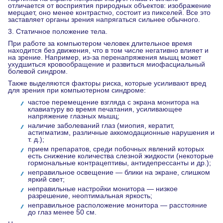
отличается от восприятия природных объектов: изображение
мерцает, оно менее контрастно, состоит из пикселей. Все это
заставляет органы зрения напрягаться сильнее обычного.
3. Статичное положение тела.
При работе за компьютером человек длительное время
находится без движения, что в том числе негативно влияет и
на зрение. Например, из-за перенапряжения мышц может
ухудшиться кровообращение и развиться миофасциальный
болевой синдром.
Также выделяются факторы риска, которые усиливают вред
для зрения при компьютерном синдроме:
частое перемещение взгляда с экрана монитора на
клавиатуру во время печатания, усиливающее
напряжение глазных мышц;
наличие заболеваний глаз (миопия, кератит,
астигматизм, различные аккомодационные нарушения и
т. д.);
прием препаратов, среди побочных явлений которых
есть снижение количества слезной жидкости (некоторые
гормональные контрацептивы, антидепрессанты и др.);
неправильное освещение — блики на экране, слишком
яркий свет;
неправильные настройки монитора — низкое
разрешение, неоптимальная яркость;
неправильное расположение монитора — расстояние
до глаз менее 50 см.