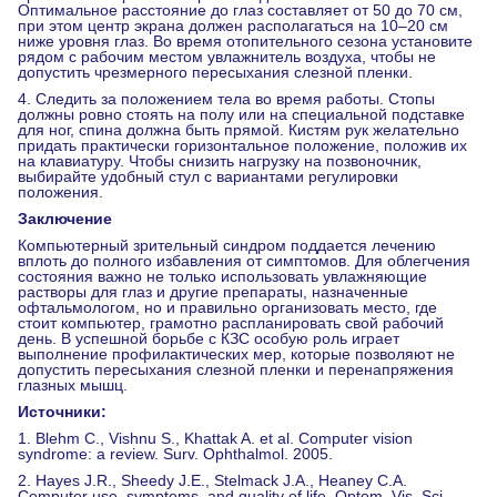
Оптимальное расстояние до глаз составляет от 50 до 70 см,
при этом центр экрана должен располагаться на 10–20 см
ниже уровня глаз. Во время отопительного сезона установите
рядом с рабочим местом увлажнитель воздуха, чтобы не
допустить чрезмерного пересыхания слезной пленки.
4. Следить за положением тела во время работы. Стопы
должны ровно стоять на полу или на специальной подставке
для ног, спина должна быть прямой. Кистям рук желательно
придать практически горизонтальное положение, положив их
на клавиатуру. Чтобы снизить нагрузку на позвоночник,
выбирайте удобный стул с вариантами регулировки
положения.
Заключение
Компьютерный зрительный синдром поддается лечению
вплоть до полного избавления от симптомов. Для облегчения
состояния важно не только использовать увлажняющие
растворы для глаз и другие препараты, назначенные
офтальмологом, но и правильно организовать место, где
стоит компьютер, грамотно распланировать свой рабочий
день. В успешной борьбе с КЗС особую роль играет
выполнение профилактических мер, которые позволяют не
допустить пересыхания слезной пленки и перенапряжения
глазных мышц.
Источники:
1. Blehm C., Vishnu S., Khattak A. et al. Computer vision
syndrome: a review. Surv. Ophthalmol. 2005.
2. Hayes J.R., Sheedy J.E., Stelmack J.A., Heaney C.A.
Computer use, symptoms, and quality of life. Optom. Vis. Sci.