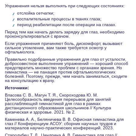
Упражнения нельзя выполнять при следующих состояниях:
отслойка сетчатки;
воспалительные процессы в тканях глаза;
период реабилитации после операции на глазах.
Перед тем как начать делать зарядку для глаз, необходимо
проконсультироваться с врачом.
Если упражнения причиняют боль, дискомфорт, вызывают
сильное утомление, вам также требуется осмотр у
офтальмолога.
Правильно подобранные упражнения для глаз от усталости,
добросовестное выполнение упражнений — хороший способ
предотвратить множество проблем с органами зрения. Но
гимнастика — не панацея против офтальмологических
болезней. Поэтому, прежде, чем начать заниматься, сходите
на консультацию к врачу.
Источники:
Власова С. В., Магун Т. Я., Скороходова Ю. М.
Целесообразность введения перерывов для занятий
расслабляющей гимнастикой для глаз в рамках
дистанционного образования школьников // Культура
физическая и здоровье. 2021. № 2.
Каменева А. А., Беляничева В. В. Офисная гимнастика для
глаз // Конференциум АСОУ: сборник научных трудов и
материалов научно-практических конференций. 2023.
Стародубец Т. Д., Циндрина А. В. Гимнастика для глаз //