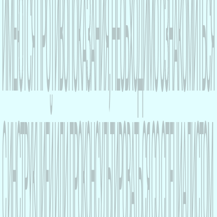
Политика по персональных данных
Условия пользования сайтом
Политика cookies
Сообщить о нежелательной реакции на
средство или оставить претензию о
качестве товара
©2026
Разработано в
Креативное digi