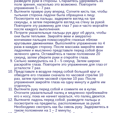
разведите руки в стороны. Старайтесь удерживать их
поле зрения, насколько это возможно. Повторите
упражнение 5 – 7 раз.
Вытяните правую руку вперед. Согните кисть так, чтобы
тыльная сторона ладони была обращена к лицу.
Посмотрите на пальцы, задержите взгляд на три
секунды, а затем переведите взгляд на стену за рукой.
Повторите эту разминку для глаз 7 раз и часто моргайте
после каждого выполнения.
Потрите указательные пальцы рук друг об друга, чтобы
они были теплыми. Закройте веки и аккуратно
кончиками пальцев помассируйте глазные яблоки
круговыми движениями. Выполняйте упражнение по 4
раза в каждую сторону. После массажа закройте веки
ладонями и мысленно представьте перед собой фон
зеленого цвета. Оставайтесь в таком положении 20
секунд, затем уберите руки и откройте глаза.
Сильно зажмурьтесь на 3 – 5 секунд. Затем широко
раскройте глаза. Повторите это упражнение для глаз от
усталости 7 раз.
Представьте в воздухе перед собой большой круг и
обводите его глазами сначала по часовой стрелке 10
раз, затем против часовой стрелки 10 раз. После
упражнения закройте глаза на одну минуту и дайте им
отдохнуть.
Вытяните руку перед собой и сожмите ее в кулак.
Отогните указательный палец и медленно приближайте
его к носу, пока не начнет казаться, что палец двоится.
Вытяните ладонь перед собой, разведите пальцы и
посмотрите на предметы, расположенные за рукой.
Необходимо смотреть как бы сквозь руку. Задержитесь в
таком положении на 1 – 2 минуты.