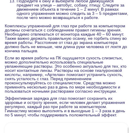
Подойдите к окну и выберите любой движущийся
предмет на улице – автобус, собаку, птицу. Следите за
движением объекта в течение 1 – 2 минут. В рамках
одного упражнения можно следить за 3 – 5 предметами,
после чего можно возвращаться к работе.
Комплексы упражнений для глаз при работе за компьютером
должны сочетаться с соблюдением правил гигиены зрения.
Необходимо отвлекаться от монитора каждые 40 – 60 минут.
Также важно держать правильную осанку, не горбить спину во
время работы. Расстояние от глаз до экрана компьютера
должно быть не меньше, чем длина руки человека от локтя до
кончика пальцев.
Если во время работы на ПК ощущается сухость слизистых,
можно дополнительно использовать специальные
увлажняющие растворы. Это особенно актуально для тех, кто
носит контактные линзы. Растворы на основе гиалуроновой
кислоты, например, «
Артелак
» помогают устранить сухость,
снять усталость с глаз. Перед применением
проконсультируйтесь со специалистом. Средства можно
применять несколько раз в день по мере необходимости и
пользоваться ночными растворами согласно инструкции.
Эффективная зарядка для глаз помогает сохранить их
здоровье и остроту зрения, если человек делает упражнения
регулярно, каждый раз при работе за компьютером.
Гимнастику можно выполнять и в выходные 1 – 3 раза в день
по 5 минут, чтобы поддерживать положительный эффект.